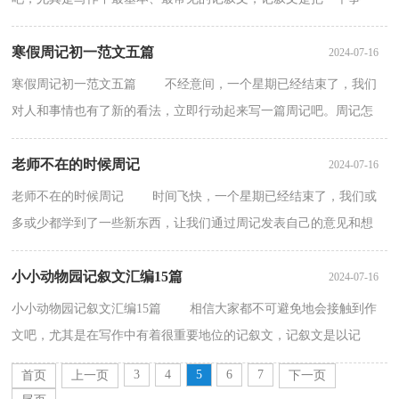
实、事件的发展过程原原本本地叙述出来，让读者清楚了解...
寒假周记初一范文五篇
2024-07-16
寒假周记初一范文五篇 不经意间，一个星期已经结束了，我们
对人和事情也有了新的看法，立即行动起来写一篇周记吧。周记怎
么写才不会流于形式呢？以下是小编精心整理的寒假周...
老师不在的时候周记
2024-07-16
老师不在的时候周记 时间飞快，一个星期已经结束了，我们或
多或少都学到了一些新东西，让我们通过周记发表自己的意见和想
法吧。相信许多人会觉得周记很难写吧，以下是小编整...
小小动物园记叙文汇编15篇
2024-07-16
小小动物园记叙文汇编15篇 相信大家都不可避免地会接触到作
文吧，尤其是在写作中有着很重要地位的记叙文，记叙文是以记
叙、描写为主要表达方式，以记人、叙事、写景、状物...
3
4
5
6
7
首页
上一页
下一页