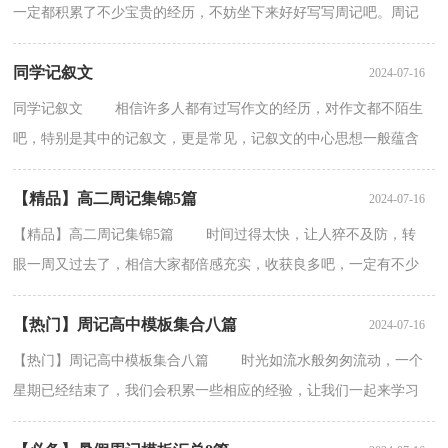
一定都积累了不少宝贵的经历，不妨坐下来好好写写周记吧。周记
怎么写才条理清晰呢？以下是小编整理的语文周记7篇，希...
同学记叙文
2024-07-16
同学记叙文 相信许多人都有过写作文的经历，对作文都不陌生
吧，特别是其中的记叙文，更是常见，记叙文的中心思想一般蕴含
在具体材料中、通过对人、事、物的生动描写来表现。...
【精品】高二周记集锦5篇
2024-07-16
【精品】高二周记集锦5篇 时间过得太快，让人猝不及防，转
眼一周又过去了，相信大家都倍感充实，收获良多吧，一定有不少
可以记录的东西吧，该写一篇周记了。在写之前，要先考虑好...
【热门】周记高中模板集合八篇
2024-07-16
【热门】周记高中模板集合八篇 时光如流水般匆匆流动，一个
星期已经结束了，我们会积累一些相应的经验，让我们一起来学习
写周记吧。那么好的周记是什么样的呢？以下是小编为...