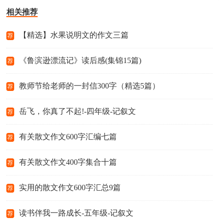
相关推荐
【精选】水果说明文的作文三篇
荐
《鲁滨逊漂流记》读后感(集锦15篇)
荐
教师节给老师的一封信300字（精选5篇）
荐
岳飞，你真了不起!-四年级-记叙文
荐
有关散文作文600字汇编七篇
荐
有关散文作文400字集合十篇
荐
实用的散文作文600字汇总9篇
荐
读书伴我一路成长-五年级-记叙文
荐