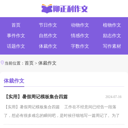
首页
节日作文
动物作文
植物作文
事件作文
自然作文
情感作文
励志作文
话题作文
体裁作文
字数作文
写作素材
首页
体裁作文
当前位置：
>
体裁作文
【实用】暑假周记模板集合四篇
2024-07-16
【实用】暑假周记模板集合四篇 工作在不经意间已经告一段落
了，想必有很多难忘的瞬间吧，是时候仔细地写一篇周记了。为了
让您不再为写周记头疼，以下是小编收集整理的暑假周记...