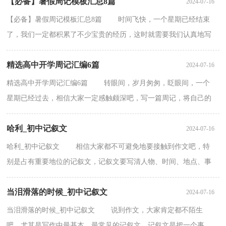
【必备】暑假周记模板汇总8篇
2024-07-16
【必备】暑假周记模板汇总8篇 时间飞快，一个星期已经结束
了，我们一定都积累了不少宝贵的经历，这时就需要我们认真地写
一篇周记了。可是怎样写周记才能出彩呢？以下是小编...
精选高中开学周记汇编6篇
2024-07-16
精选高中开学周记汇编6篇 转眼间，岁月匆匆，眨眼间，一个
星期已经过去，相信大家一定感触颇深吧，写一篇周记，将自己的
经历记录在里面吧。周记你想好怎么写了吗？以下是小编收集...
哈利_初中记叙文
2024-07-16
哈利_初中记叙文 相信大家都不可避免地要接触到作文吧，特
别是占有重要地位的记叙文，记叙文要写清人物、时间、地点、事
件的起因、经过和结果等”六要素“。写这类作文...
当泪滑落的时候_初中记叙文
2024-07-16
当泪滑落的时候_初中记叙文 说到作文，大家肯定都不陌生
吧，尤其是写作中最基本、最常见的记叙文，记叙文是把一个事