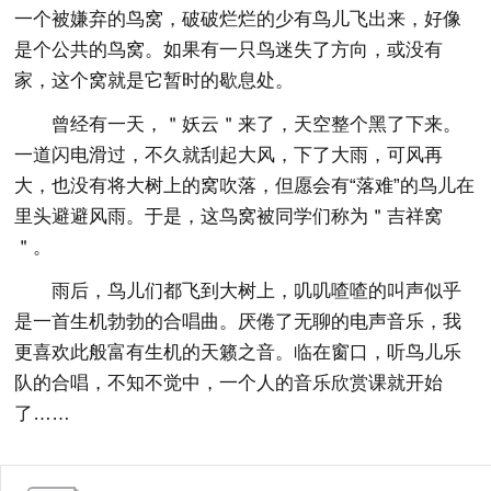
一个被嫌弃的鸟窝，破破烂烂的少有鸟儿飞出来，好像
是个公共的鸟窝。如果有一只鸟迷失了方向，或没有
家，这个窝就是它暂时的歇息处。
曾经有一天，＂妖云＂来了，天空整个黑了下来。
一道闪电滑过，不久就刮起大风，下了大雨，可风再
大，也没有将大树上的窝吹落，但愿会有“落难”的鸟儿在
里头避避风雨。于是，这鸟窝被同学们称为＂吉祥窝
＂。
雨后，鸟儿们都飞到大树上，叽叽喳喳的叫声似乎
是一首生机勃勃的合唱曲。厌倦了无聊的电声音乐，我
更喜欢此般富有生机的天籁之音。临在窗口，听鸟儿乐
队的合唱，不知不觉中，一个人的音乐欣赏课就开始
了……