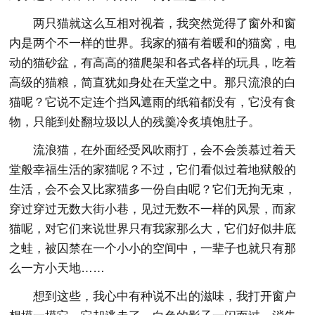
两只猫就这么互相对视着，我突然觉得了窗外和窗
内是两个不一样的世界。我家的猫有着暖和的猫窝，电
动的猫砂盆，有高高的猫爬架和各式各样的玩具，吃着
高级的猫粮，简直犹如身处在天堂之中。那只流浪的白
猫呢？它说不定连个挡风遮雨的纸箱都没有，它没有食
物，只能到处翻垃圾以人的残羹冷炙填饱肚子。
流浪猫，在外面经受风吹雨打，会不会羡慕过着天
堂般幸福生活的家猫呢？不过，它们看似过着地狱般的
生活，会不会又比家猫多一份自由呢？它们无拘无束，
穿过穿过无数大街小巷，见过无数不一样的风景，而家
猫呢，对它们来说世界只有我家那么大，它们好似井底
之蛙，被囚禁在一个小小的空间中，一辈子也就只有那
么一方小天地……
想到这些，我心中有种说不出的滋味，我打开窗户