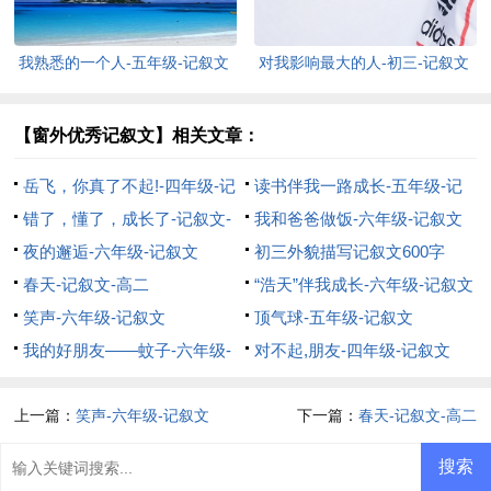
我熟悉的一个人-五年级-记叙文
对我影响最大的人-初三-记叙文
【窗外优秀记叙文】相关文章：
岳飞，你真了不起!-四年级-记
读书伴我一路成长-五年级-记
叙文
错了，懂了，成长了-记叙文-
叙文
我和爸爸做饭-六年级-记叙文
高一
夜的邂逅-六年级-记叙文
初三外貌描写记叙文600字
春天-记叙文-高二
“浩天”伴我成长-六年级-记叙文
笑声-六年级-记叙文
顶气球-五年级-记叙文
我的好朋友——蚊子-六年级-
对不起,朋友-四年级-记叙文
记叙文
上一篇：
笑声-六年级-记叙文
下一篇：
春天-记叙文-高二