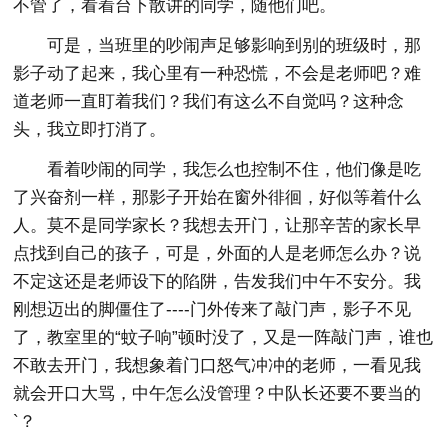
不管了，看着台下散讲的同学，随他们吧。
可是，当班里的吵闹声足够影响到别的班级时，那
影子动了起来，我心里有一种恐慌，不会是老师吧？难
道老师一直盯着我们？我们有这么不自觉吗？这种念
头，我立即打消了。
看着吵闹的同学，我怎么也控制不住，他们像是吃
了兴奋剂一样，那影子开始在窗外徘徊，好似等着什么
人。莫不是同学家长？我想去开门，让那辛苦的家长早
点找到自己的孩子，可是，外面的人是老师怎么办？说
不定这还是老师设下的陷阱，告发我们中午不安分。我
刚想迈出的脚僵住了----门外传来了敲门声，影子不见
了，教室里的“蚊子响”顿时没了，又是一阵敲门声，谁也
不敢去开门，我想象着门口怒气冲冲的老师，一看见我
就会开口大骂，中午怎么没管理？中队长还要不要当的
`？