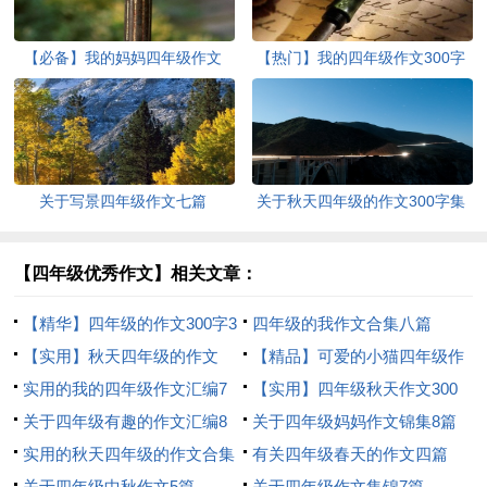
【必备】我的妈妈四年级作文
【热门】我的四年级作文300字
300字四篇
集锦五篇
关于写景四年级作文七篇
关于秋天四年级的作文300字集
合10篇
【四年级优秀作文】相关文章：
【精华】四年级的作文300字3
四年级的我作文合集八篇
篇
【实用】秋天四年级的作文
【精品】可爱的小猫四年级作
300字4篇
实用的我的四年级作文汇编7
文300字合集8篇
【实用】四年级秋天作文300
篇
关于四年级有趣的作文汇编8
字10篇
关于四年级妈妈作文锦集8篇
篇
实用的秋天四年级的作文合集
有关四年级春天的作文四篇
八篇
关于四年级中秋作文5篇
关于四年级作文集锦7篇