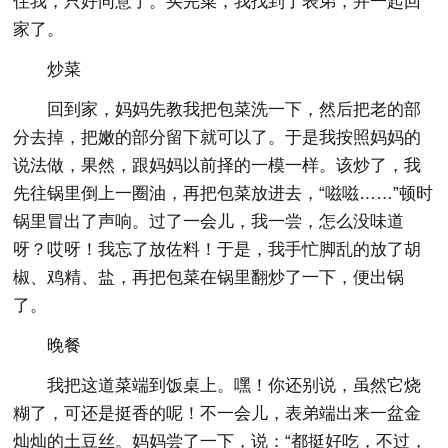
住我，只好同意了。买完菜，我找到了表弟，并一起回
家了。
炒菜
回到家，妈妈先教我把包菜洗一下，然后把老的部
分去掉，把嫩的部分留下就可以了。于是我按照妈妈的
说法做，果然，跟妈妈以前择的一模一样。该炒了，我
先往锅里倒上一圈油，再把包菜放进去，“嗞嗞……”顿时
锅里冒出了声响。过了一会儿，我一尝，怎么没味道
呀？哎呀！我忘了放佐料！于是，我手忙脚乱的放了胡
椒、鸡精、盐，再把包菜在锅里翻炒了一下，便出锅
了。
晚餐
我把这道菜端到饭桌上。嘿！你还别说，虽然它烧
糊了，可还是挺香的呢！不一会儿，表弟端出来一盆金
灿灿的土豆丝。妈妈尝了一下，说：“都挺好吃，不过，