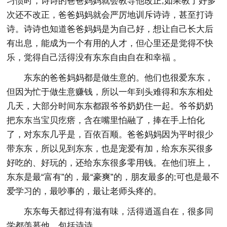
习惯时，诗诗的爸爸妈妈就会教导他改正;如果教了好多
次还不改正，爸爸妈妈就会严厉地训斥诗诗，甚至打诗
诗。诗诗也知道爸爸妈妈是为自己好，想让自己长大后
有出息，能成为一个有用的人才，但心里还是觉得不快
乐，觉得自己活得没有东东自由自在和幸福 。
东东的爸爸妈妈都是做生意的。他们也很爱东东，
但因为忙于做生意赚钱，所以一年到头难得和东东相处
几天，大部分时间东东都跟爷爷奶奶住一起。爷爷奶奶
把东东当宝贝疙瘩，含在嘴里怕融了，捧在手上怕化
了，对东东几乎是，百依百顺。爸爸妈妈因为平时很少
带东东，所以见到东东，也是宠爱有加，给东东买很多
好吃的、好玩的，还给东东很多零用钱。在他们班上，
东东是最“富有”的，最“豪爽”的，朋友最多的;可也是最不
爱学习的，最吵事的，最让老师头疼的。
东东每天都过得有滋有味，活得逍遥自在，很多同
学都羡慕他，包括诗诗。