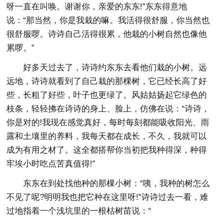
呀一直在叫唤。谢谢你，亲爱的东东!”东东得意地
说：“那当然，你是我栽的嘛。我活得很舒服，你当然也
很舒服啰。诗诗自己活得很累，他栽的小树自然也像他
累啰。”
好多天过去了，诗诗约东东去看他们栽的小树。远
远地，诗诗就看到了自己栽的那棵树，它已经长高了好
些，长粗了好些，叶子也更绿了。风姑姑扬起它绿色的
枝条，轻轻拂在诗诗的身上、脸上，仿佛在说：“诗诗，
你是对的!我现在感觉真好，每时每刻都能吸收阳光、雨
露和土壤里的养料，我每天都在成长，不久，我就可以
成为有用之材了。这全都搭帮你当初把我种得深，种得
牢埃小时吃点苦真值得!”
东东在到处找他种的那棵小树：“咦，我种的树怎么
不见了呢?明明我也把它种在这里呀!”诗诗过去一看，难
过地指着一个浅坑里的一根枯树苗说：“