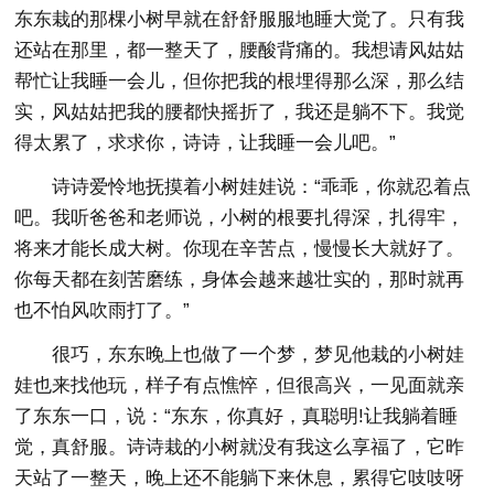
东东栽的那棵小树早就在舒舒服服地睡大觉了。只有我
还站在那里，都一整天了，腰酸背痛的。我想请风姑姑
帮忙让我睡一会儿，但你把我的根埋得那么深，那么结
实，风姑姑把我的腰都快摇折了，我还是躺不下。我觉
得太累了，求求你，诗诗，让我睡一会儿吧。”
诗诗爱怜地抚摸着小树娃娃说：“乖乖，你就忍着点
吧。我听爸爸和老师说，小树的根要扎得深，扎得牢，
将来才能长成大树。你现在辛苦点，慢慢长大就好了。
你每天都在刻苦磨练，身体会越来越壮实的，那时就再
也不怕风吹雨打了。”
很巧，东东晚上也做了一个梦，梦见他栽的小树娃
娃也来找他玩，样子有点憔悴，但很高兴，一见面就亲
了东东一口，说：“东东，你真好，真聪明!让我躺着睡
觉，真舒服。诗诗栽的小树就没有我这么享福了，它昨
天站了一整天，晚上还不能躺下来休息，累得它吱吱呀