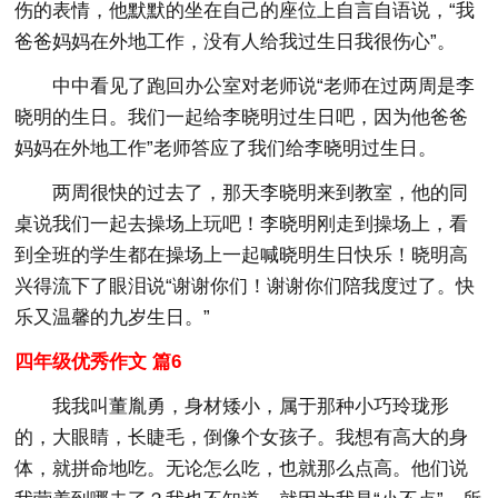
伤的表情，他默默的坐在自己的座位上自言自语说，“我
爸爸妈妈在外地工作，没有人给我过生日我很伤心”。
中中看见了跑回办公室对老师说“老师在过两周是李
晓明的生日。我们一起给李晓明过生日吧，因为他爸爸
妈妈在外地工作”老师答应了我们给李晓明过生日。
两周很快的过去了，那天李晓明来到教室，他的同
桌说我们一起去操场上玩吧！李晓明刚走到操场上，看
到全班的学生都在操场上一起喊晓明生日快乐！晓明高
兴得流下了眼泪说“谢谢你们！谢谢你们陪我度过了。快
乐又温馨的九岁生日。”
四年级优秀作文 篇6
我我叫董胤勇，身材矮小，属于那种小巧玲珑形
的，大眼睛，长睫毛，倒像个女孩子。我想有高大的身
体，就拼命地吃。无论怎么吃，也就那么点高。他们说