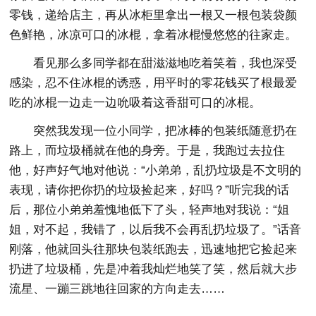
零钱，递给店主，再从冰柜里拿出一根又一根包装袋颜
色鲜艳，冰凉可口的冰棍，拿着冰棍慢悠悠的往家走。
看见那么多同学都在甜滋滋地吃着笑着，我也深受
感染，忍不住冰棍的诱惑，用平时的零花钱买了根最爱
吃的冰棍一边走一边吮吸着这香甜可口的冰棍。
突然我发现一位小同学，把冰棒的包装纸随意扔在
路上，而垃圾桶就在他的身旁。于是，我跑过去拉住
他，好声好气地对他说：“小弟弟，乱扔垃圾是不文明的
表现，请你把你扔的垃圾捡起来，好吗？”听完我的话
后，那位小弟弟羞愧地低下了头，轻声地对我说：“姐
姐，对不起，我错了，以后我不会再乱扔垃圾了。”话音
刚落，他就回头往那块包装纸跑去，迅速地把它捡起来
扔进了垃圾桶，先是冲着我灿烂地笑了笑，然后就大步
流星、一蹦三跳地往回家的方向走去……