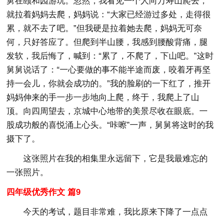
舅在颐和园游玩。忽然，我看见一个人向万寿山爬去，
就拉着妈妈去爬，妈妈说：“大家已经游过多处，走得很
累，就不去了吧。”但我硬是拉着她去爬，妈妈无可奈
何，只好答应了。但爬到半山腰，我感到腰酸背痛，腿
发软，我后悔了，喊到：“累了，不爬了，下山吧。”这时
舅舅说话了：“一心要做的事不能半途而废，咬着牙再坚
持一会儿，你就会成功的。”我的脸刷的一下红了，推开
妈妈伸来的手一步一步地向上爬，终于，我爬上了山
顶。向四周望去，京城中心地带的美景尽收在眼底。一
股成功般的喜悦涌上心头。“咔嚓”一声，舅舅将这时的我
摄下了。
这张照片在我的相集里永远留下，它是我最难忘的
一张照片。
四年级优秀作文 篇9
今天的考试，题目非常难，我比原来下降了一点点