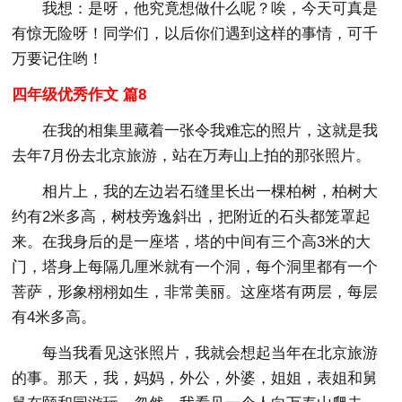
我想：是呀，他究竟想做什么呢？唉，今天可真是
有惊无险呀！同学们，以后你们遇到这样的事情，可千
万要记住哟！
四年级优秀作文 篇8
在我的相集里藏着一张令我难忘的照片，这就是我
去年7月份去北京旅游，站在万寿山上拍的那张照片。
相片上，我的左边岩石缝里长出一棵柏树，柏树大
约有2米多高，树枝旁逸斜出，把附近的石头都笼罩起
来。在我身后的是一座塔，塔的中间有三个高3米的大
门，塔身上每隔几厘米就有一个洞，每个洞里都有一个
菩萨，形象栩栩如生，非常美丽。这座塔有两层，每层
有4米多高。
每当我看见这张照片，我就会想起当年在北京旅游
的事。那天，我，妈妈，外公，外婆，姐姐，表姐和舅