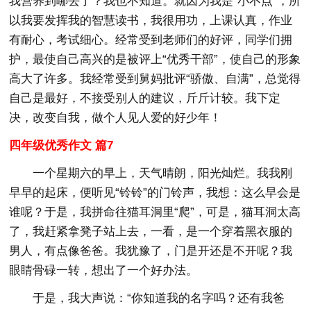
我营养到哪去了？我也不知道。就因为我是“小不点”，所
以我要发挥我的智慧读书，我很用功，上课认真，作业
有耐心，考试细心。经常受到老师们的好评，同学们拥
护，最使自己高兴的是被评上“优秀干部”，使自己的形象
高大了许多。我经常受到舅妈批评“骄傲、自满”，总觉得
自己是最好，不接受别人的建议，斤斤计较。我下定
决，改变自我，做个人见人爱的好少年！
四年级优秀作文 篇7
一个星期六的早上，天气晴朗，阳光灿烂。我我刚
早早的起床，便听见“铃铃”的门铃声，我想：这么早会是
谁呢？于是，我拼命往猫耳洞里“爬”，可是，猫耳洞太高
了，我赶紧拿凳子站上去，一看，是一个穿着黑衣服的
男人，有点像爸爸。我犹豫了，门是开还是不开呢？我
眼睛骨碌一转，想出了一个好办法。
于是，我大声说：“你知道我的名字吗？还有我爸