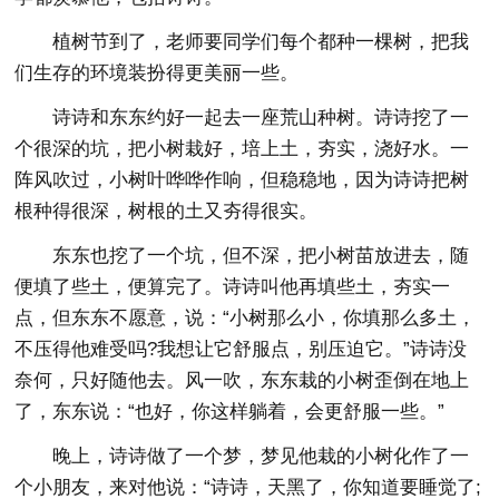
植树节到了，老师要同学们每个都种一棵树，把我
们生存的环境装扮得更美丽一些。
诗诗和东东约好一起去一座荒山种树。诗诗挖了一
个很深的坑，把小树栽好，培上土，夯实，浇好水。一
阵风吹过，小树叶哗哗作响，但稳稳地，因为诗诗把树
根种得很深，树根的土又夯得很实。
东东也挖了一个坑，但不深，把小树苗放进去，随
便填了些土，便算完了。诗诗叫他再填些土，夯实一
点，但东东不愿意，说：“小树那么小，你填那么多土，
不压得他难受吗?我想让它舒服点，别压迫它。”诗诗没
奈何，只好随他去。风一吹，东东栽的小树歪倒在地上
了，东东说：“也好，你这样躺着，会更舒服一些。”
晚上，诗诗做了一个梦，梦见他栽的小树化作了一
个小朋友，来对他说：“诗诗，天黑了，你知道要睡觉了;